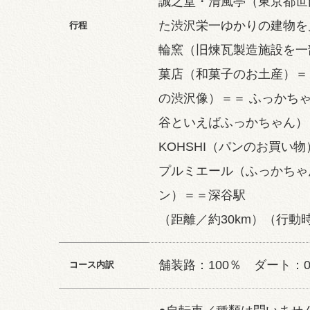
誠之堂・清風亭（東京都世
た渋沢栄一ゆかりの建物を
行程
輪窯（旧煉瓦製造施設を一
菓店（和菓子のお土産）＝
の渋沢像）＝＝ ふっかち
谷といえばふっかちゃん）＝＝ T
KOHSHI（パンのお買い
プルミエール（ふっかちゃ
ン）＝＝深谷駅
（距離／約30km）（行動時
舗装路：100％ ダート：
コース内訳