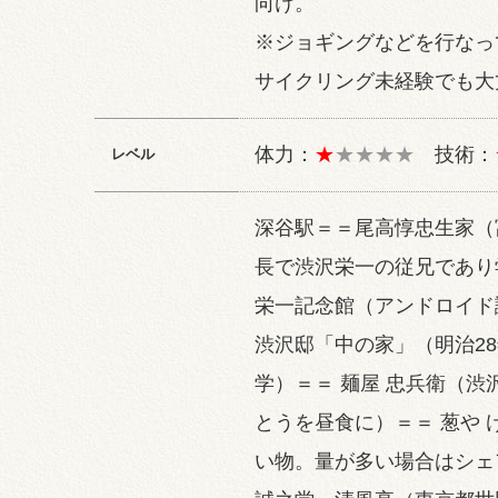
向け。
※ジョギングなどを行なっ
サイクリング未経験でも大
体力：
★
★★★★
技術：
レベル
深谷駅＝＝尾高惇忠生家（
長で渋沢栄一の従兄であり
栄一記念館（アンドロイド
渋沢邸「中の家」（明治2
学）＝＝ 麺屋 忠兵衛（
とうを昼食に）＝＝ 葱や
い物。量が多い場合はシェ