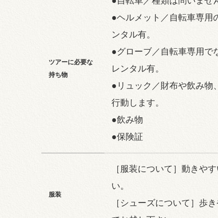
●自転車／種類は問いませ
●ヘルメット／自転車専用
ンタル有。
●グローブ／自転車専用で
ツアーに必要な
レンタル有。
持ち物
●リュック／財布や飲み物
行動します。
●飲み物
●保険証
［服装について］動きやす
い。
服装
［シューズについて］歩き