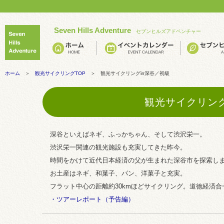
Seven Hills Adventure
セブンヒルズアドベンチャー
ホーム
＞
観光サイクリングTOP
＞ 観光サイクリングin深谷／初級
観光サイクリング
深谷といえばネギ、ふっかちゃん、そして渋沢栄一。
渋沢栄一関連の観光施設も充実してきた昨今。
時間をかけて近代日本経済の父が生まれた深谷市を探索し
お土産はネギ、和菓子、パン、洋菓子と充実。
フラット中心の距離約30kmほどサイクリング。道徳経済
・ツアーレポート（予告編）