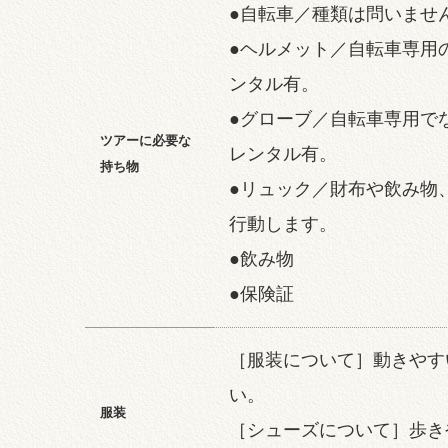
●自転車／種類は問いませ
●ヘルメット／自転車専用
ンタル有。
●グローブ／自転車専用で
ツアーに必要な
レンタル有。
持ち物
●リュック／財布や飲み物
行動します。
●飲み物
●保険証
［服装について］動きやす
い。
服装
［シューズについて］歩き