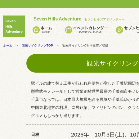
Seven Hills Adventure
セブンヒルズアドベンチャー
ホーム
＞
観光サイクリングTOP
＞ 観光サイクリングin千葉市／初級
観光サイクリング
駅ビルの建て替え工事が行われ利便性が増した千葉駅周辺
懸垂式モノレールとして営業距離世界最長の千葉都市モノ
千葉市ならでは。日本最大規模を誇る貝塚や千葉氏ゆかり
中国東北地方の料理、皇居銘菓、フィリピンのパン、クラ
グルメもしっかり巡ります。
2026年 10月3日(土)、10
日程