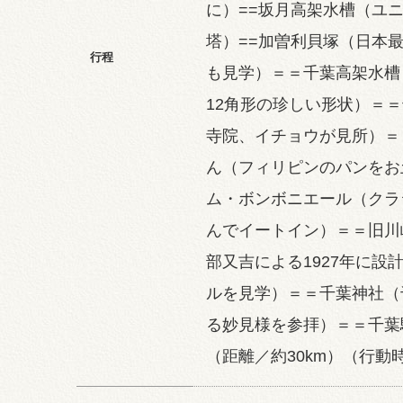
に）==坂月高架水槽（ユ
塔）==加曽利貝塚（日本
行程
も見学）＝＝千葉高架水槽
12角形の珍しい形状）＝
寺院、イチョウが見所）＝
ん（フィリピンのパンをお
ム・ボンボニエール（クラ
んでイートイン）＝＝旧川
部又吉による1927年に設
ルを見学）＝＝千葉神社（
る妙見様を参拝）＝＝千葉
（距離／約30km）（行動